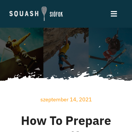
Skip
to
Toggle
content
Naviga
Szolgáltatások
Árak
Kapcsolat
szeptember 14, 2021
How To Prepare